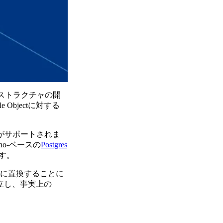
フラストラクチャの開
bjectに対する
機能がサポートされま
o-ベースの
Postgres
ます。
APIに置換することに
を確立し、事実上の