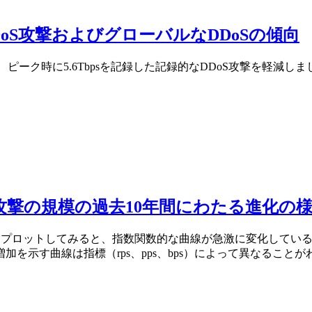
のDDoS攻撃およびグローバルなDDoSの傾向
eは、ピーク時に5.6Tbpsを記録した記録的なDDoS攻撃を軽減し
攻撃の規模の過去10年間にわたる進化の
標をプロットしてみると、指数関数的な曲線が急激に変化してい
を示す曲線は指標（rps、pps、bps）によって異なることが