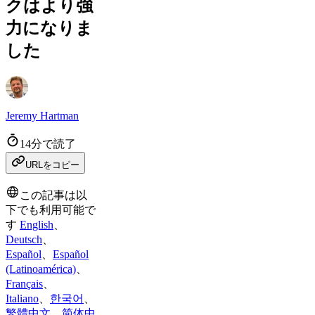
クはより強
力になりま
した
Jeremy Hartman
14分で読了
URLをコピー
この記事は以
下でも利用可能で
す
English
、
Deutsch
、
Español
、
Español
(Latinoamérica)
、
Français
、
Italiano
、
한국어
、
繁體中文
、
简体中