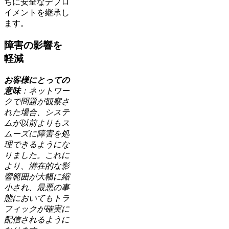
ちに安全なデプロ
イメントを継承し
ます。
障害の影響を
軽減
お客様にとっての
意味
：ネットワー
クで問題が観察さ
れた場合、システ
ムが以前よりもス
ムーズに障害を処
理できるようにな
りました。これに
より、潜在的な影
響範囲が大幅に縮
小され、最悪の事
態においてもトラ
フィックが確実に
配信されるように