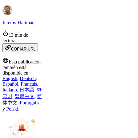
Jeremy Hartman
13 min de
lectura
COPIAR URL
Esta publicación
también está
disponible en
English
,
Deutsch
,
Español
,
Français
,
Italiano
,
日本語
,
한
국어
,
繁體中文
,
简
体中文
,
Português
y
Polski
.