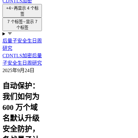
CDN
TLS
加密
+4
再显示 4 个标
签
7 个标签
显示 7
个标签
后量子
安全
生日周
研究
CDN
TLS
加密
后量
子
安全
生日周
研究
2025年9月24日
自动保护：
我们如何为
600 万个域
名默认升级
安全防护，