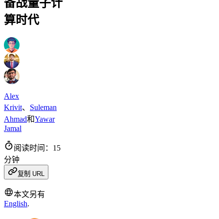
备战量子计
算时代
Alex
Krivit
、
Suleman
Ahmad
和
Yawar
Jamal
阅读时间：15
分钟
复制 URL
本文另有
English
.