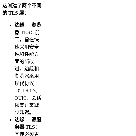
这创建了
两个不同
的 TLS 层
：
边缘 ↔ 浏览
器 TLS
：前
门，旨在快
速采用安全
性和性能方
面的新改
进。边缘和
浏览器采用
现代协议
（TLS 1.3、
QUIC、会话
恢复）来减
少延迟。
边缘 ↔ 源服
务器 TLS：
回传必须更