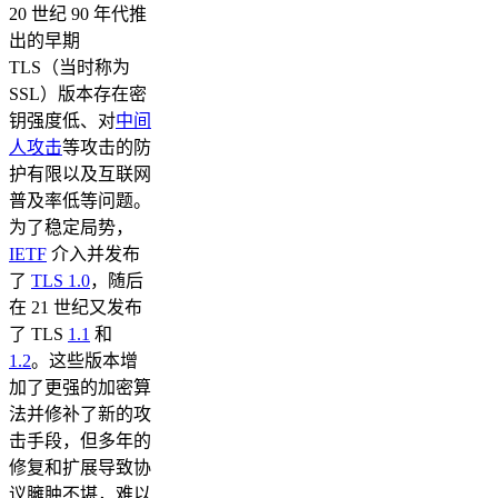
20 世纪 90 年代推
出的早期
TLS（当时称为
SSL）版本存在密
钥强度低、对
中间
人攻击
等攻击的防
护有限以及互联网
普及率低等问题。
为了稳定局势，
IETF
介入并发布
了
TLS 1.0
，随后
在 21 世纪又发布
了 TLS
1.1
和
1.2
。这些版本增
加了更强的加密算
法并修补了新的攻
击手段，但多年的
修复和扩展导致协
议臃肿不堪，难以