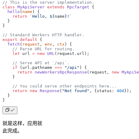
// This is the server implementation.
class
 MyApiServer
 extends
 RpcTarget
 {
  hello
(
name
) {
    return
 `Hello, ${
name
}!`
  }
}
// Standard Workers HTTP handler.
export
 default
 {
  fetch
(
request
, 
env
, 
ctx
) {
    // Parse URL for routing.
    let
 url 
=
 new
 URL
(request.url);
    // Serve API at `/api`.
    if
 (url.pathname 
===
 "/api"
) {
      return
 newWorkersRpcResponse
(request, 
new
 MyApiSe
    }
    // You could serve other endpoints here...
    return
 new
 Response
(
"Not found"
, {status: 
404
});
  }
}
就是这样，应用就
此完成。