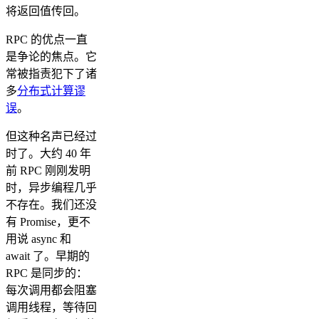
将返回值传回。
RPC 的优点一直
是争论的焦点。它
常被指责犯下了诸
多
分布式计算谬
误
。
但这种名声已经过
时了。大约 40 年
前 RPC 刚刚发明
时，异步编程几乎
不存在。我们还没
有 Promise，更不
用说 async 和
await 了。早期的
RPC 是同步的：
每次调用都会阻塞
调用线程，等待回