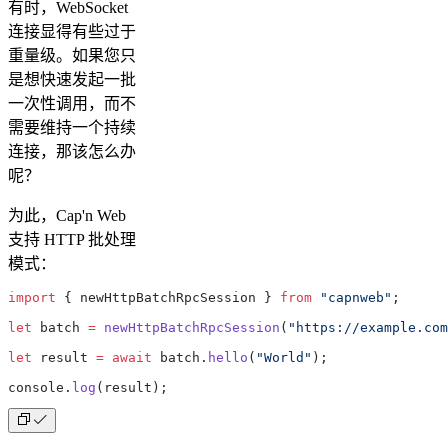
有时，WebSocket
连接显得有些过于
重量级。如果您只
是想快速发起一批
一次性调用，而不
需要维持一个持续
连接，那该怎么办
呢？
为此，Cap'n Web
支持 HTTP 批处理
模式：
import
 { newHttpBatchRpcSession } 
from
 "capnweb"
;
let
 batch 
=
 newHttpBatchRpcSession
(
"https://example.com
let
 result 
=
 await
 batch.
hello
(
"World"
);
console.
log
(result);