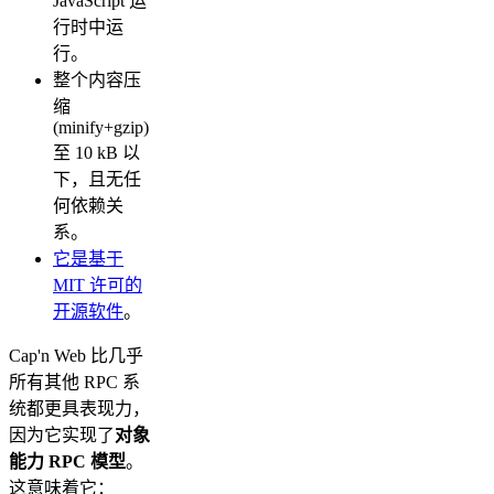
JavaScript 运
行时中运
行。
整个内容压
缩
(minify+gzip)
至 10 kB 以
下，且无任
何依赖关
系。
它是基于
MIT 许可的
开源软件
。
Cap'n Web 比几乎
所有其他 RPC 系
统都更具表现力，
因为它实现了
对象
能力 RPC 模型
。
这意味着它：