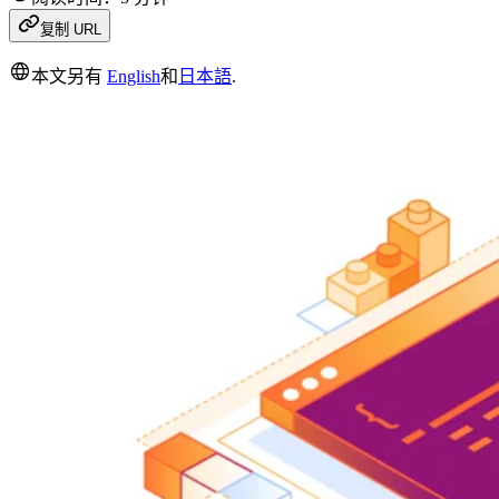
复制 URL
本文另有
English
和
日本語
.