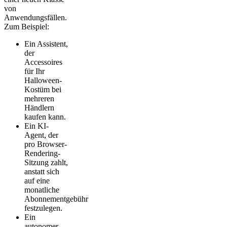
von
Anwendungsfällen.
Zum Beispiel:
Ein Assistent,
der
Accessoires
für Ihr
Halloween-
Kostüm bei
mehreren
Händlern
kaufen kann.
Ein KI-
Agent, der
pro Browser-
Rendering-
Sitzung zahlt,
anstatt sich
auf eine
monatliche
Abonnementgebühr
festzulegen.
Ein
autonomer