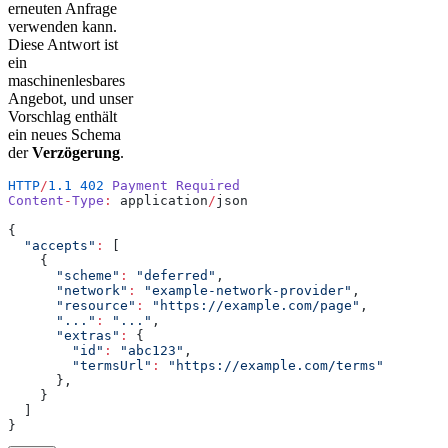
erneuten Anfrage
verwenden kann.
Diese Antwort ist
ein
maschinenlesbares
Angebot, und unser
Vorschlag enthält
ein neues Schema
der
Verzögerung
.
HTTP
/
1.1
 402
 Payment
 Required
Content
-
Type
:
 application
/
json
{
  "accepts"
:
 [
    {
      "scheme"
:
 "deferred"
,
      "network"
:
 "example-network-provider"
,
      "resource"
:
 "https://example.com/page"
,
      "..."
:
 "..."
,
      "extras"
:
 {
        "id"
:
 "abc123"
,
        "termsUrl"
:
 "https://example.com/terms"
      },
    }
  ]
}