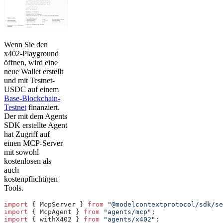
Wenn Sie den
x402-Playground
öffnen, wird eine
neue Wallet erstellt
und mit Testnet-
USDC auf einem
Base-Blockchain-
Testnet
finanziert.
Der mit dem Agents
SDK erstellte Agent
hat Zugriff auf
einen MCP-Server
mit sowohl
kostenlosen als
auch
kostenpflichtigen
Tools.
import
 { McpServer } 
from
 "@modelcontextprotocol/sdk/se
import
 { McpAgent } 
from
 "agents/mcp"
;
import
 { withX402 } 
from
 "agents/x402"
;