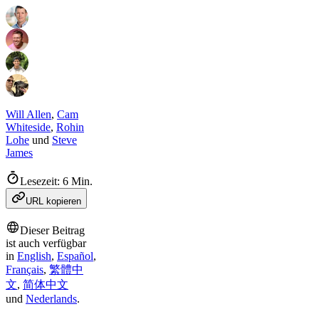
Will Allen
,
Cam
Whiteside
,
Rohin
Lohe
und
Steve
James
Lesezeit: 6 Min.
URL kopieren
Dieser Beitrag
ist auch verfügbar
in
English
,
Español
,
Français
,
繁體中
文
,
简体中文
und
Nederlands
.