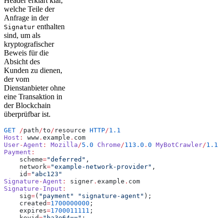
Header erklärt klar,
welche Teile der
Anfrage in der
enthalten
Signatur
sind, um als
kryptografischer
Beweis für die
Absicht des
Kunden zu dienen,
der vom
Dienstanbieter ohne
eine Transaktion in
der Blockchain
überprüfbar ist.
GET
 /
path
/
to
/
resource 
HTTP
/
1.1
Host
:
 www
.
example
.
com
User
-
Agent
:
 Mozilla
/
5.0
 Chrome
/
113.0
.
0
 MyBotCrawler
/
1.1
Payment
:
    scheme
=
"deferred"
,
    network
=
"example-network-provider"
,
    id
=
"abc123"
Signature
-
Agent
:
 signer
.
example
.
com
Signature
-
Input
:
    sig
=
(
"payment"
 "signature-agent"
);
    created
=
1700000000
;
    expires
=
1700011111
;
    keyid
=
"ba3e64=="
;