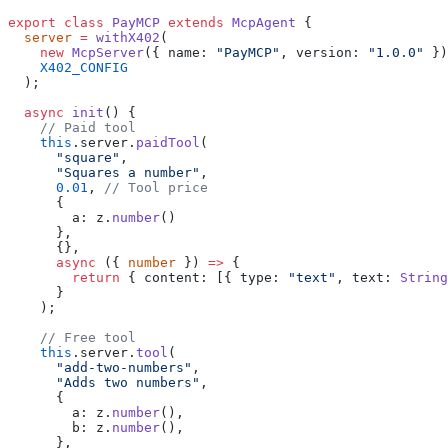
export
 class
 PayMCP
 extends
 McpAgent
 {
  server
 =
 withX402
(
    new
 McpServer
({ name: 
"PayMCP"
, version: 
"1.0.0"
 })
    X402_CONFIG
  );
  async
 init
() {
    // Paid tool
    this
.server.
paidTool
(
      "square"
,
      "Squares a number"
,
      0.01
, 
// Tool price
      {
        a: z.
number
()
      },
      {},
      async
 ({ 
number
 }) 
=>
 {
        return
 { content: [{ type: 
"text"
, text: 
String
      }
    );
    // Free tool
    this
.server.
tool
(
      "add-two-numbers"
,
      "Adds two numbers"
,
      {
        a: z.
number
(),
        b: z.
number
(),
      },