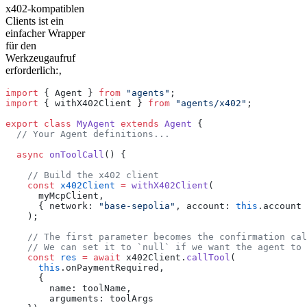
x402-kompatiblen
Clients ist ein
einfacher Wrapper
für den
Werkzeugaufruf
erforderlich:‚
import
 { Agent } 
from
 "agents"
;
import
 { withX402Client } 
from
 "agents/x402"
;
export
 class
 MyAgent
 extends
 Agent
 {
  // Your Agent definitions...
  async
 onToolCall
() {
    // Build the x402 client
    const
 x402Client
 =
 withX402Client
(
      myMcpClient,
      { network: 
"base-sepolia"
, account: 
this
.account 
    );
    // The first parameter becomes the confirmation cal
    // We can set it to `null` if we want the agent to 
    const
 res
 =
 await
 x402Client.
callTool
(
      this
.onPaymentRequired,
      {
        name: toolName,
        arguments: toolArgs