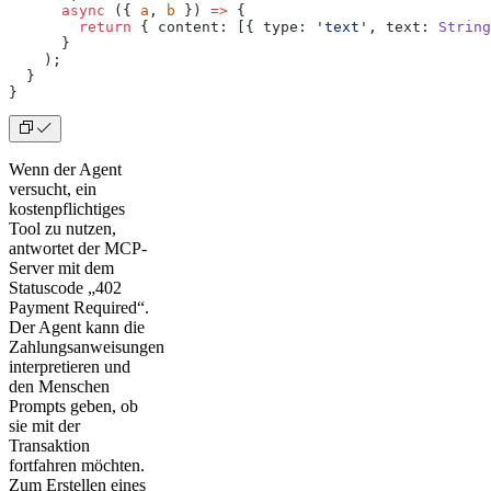
      async
 ({ 
a
, 
b
 }) 
=>
 {
        return
 { content: [{ type: 
'text'
, text: 
String
      }
    );
  }
}
Wenn der Agent
versucht, ein
kostenpflichtiges
Tool zu nutzen,
antwortet der MCP-
Server mit dem
Statuscode „402
Payment Required“.
Der Agent kann die
Zahlungsanweisungen
interpretieren und
den Menschen
Prompts geben, ob
sie mit der
Transaktion
fortfahren möchten.
Zum Erstellen eines