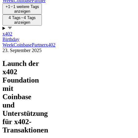
Week
Coinbase
Partner
+1
1 weitere Tags
anzeigen
4 Tags
4 Tags
anzeigen
x402
Birthday
Week
Coinbase
Partner
x402
23. September 2025
Launch der
x402
Foundation
mit
Coinbase
und
Unterstützung
für x402-
Transaktionen