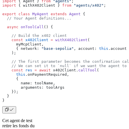
import
 { Agent } 
from
 "agents"
;
import
 { withX402Client } 
from
 "agents/x402"
;
export
 class
 MyAgent
 extends
 Agent
 {
  // Your Agent definitions...
  async
 onToolCall
() {
    // Build the x402 client
    const
 x402Client
 =
 withX402Client
(
      myMcpClient,
      { network: 
"base-sepolia"
, account: 
this
.account 
    );
    // The first parameter becomes the confirmation cal
    // We can set it to `null` if we want the agent to 
    const
 res
 =
 await
 x402Client.
callTool
(
      this
.onPaymentRequired,
      {
        name: toolName,
        arguments: toolArgs
    });
  }
}
Cet agent de test
retire les fonds du