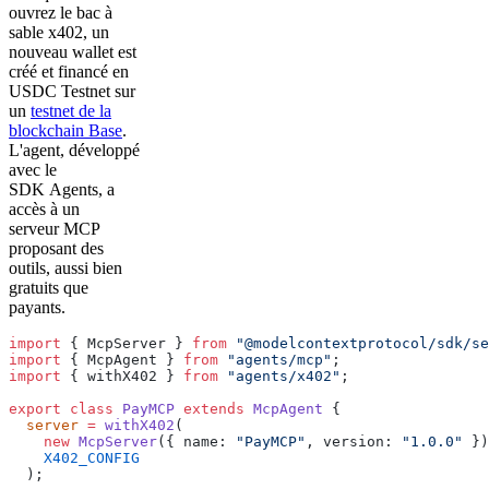
ouvrez le bac à
sable x402, un
nouveau wallet est
créé et financé en
USDC Testnet sur
un
testnet de la
blockchain Base
.
L'agent, développé
avec le
SDK Agents, a
accès à un
serveur MCP
proposant des
outils, aussi bien
gratuits que
payants.
import
 { McpServer } 
from
 "@modelcontextprotocol/sdk/se
import
 { McpAgent } 
from
 "agents/mcp"
;
import
 { withX402 } 
from
 "agents/x402"
;
export
 class
 PayMCP
 extends
 McpAgent
 {
  server
 =
 withX402
(
    new
 McpServer
({ name: 
"PayMCP"
, version: 
"1.0.0"
 })
    X402_CONFIG
  );