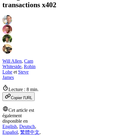
transactions x402
Will Allen
,
Cam
Whiteside
,
Rohin
Lohe
et
Steve
James
Lecture : 8 min.
Copier l'URL
Cet article est
également
disponible en
English
,
Deutsch
,
Español
,
繁體中文
,