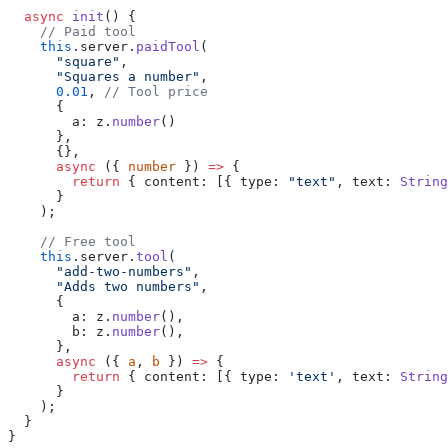
  async
 init
() {
    // Paid tool
    this
.server.
paidTool
(
      "square"
,
      "Squares a number"
,
      0.01
, 
// Tool price
      {
        a: z.
number
()
      },
      {},
      async
 ({ 
number
 }) 
=>
 {
        return
 { content: [{ type: 
"text"
, text: 
String
      }
    );
    // Free tool
    this
.server.
tool
(
      "add-two-numbers"
,
      "Adds two numbers"
,
      {
        a: z.
number
(),
        b: z.
number
(),
      },
      async
 ({ 
a
, 
b
 }) 
=>
 {
        return
 { content: [{ type: 
'text'
, text: 
String
      }
    );
  }
}