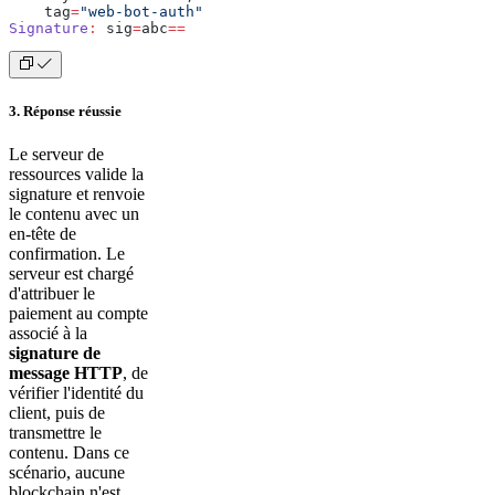
    tag
=
"web-bot-auth"
Signature
:
 sig
=
abc
==
3. Réponse réussie
Le serveur de
ressources valide la
signature et renvoie
le contenu avec un
en-tête de
confirmation. Le
serveur est chargé
d'attribuer le
paiement au compte
associé à la
signature de
message HTTP
, de
vérifier l'identité du
client, puis de
transmettre le
contenu. Dans ce
scénario, aucune
blockchain n'est