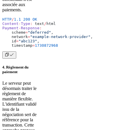
associée aux
paiements.
HTTP
/
1.1
 200
 OK
Content
-
Type
:
 text
/
html
Payment
-
Response
:
    scheme
=
"deferred"
,
    network
=
"example-network-provider"
,
    id
=
"abc123"
,
    timestamp
=
1730872968
4. Règlement du
paiement
Le serveur peut
désormais traiter le
règlement de
manière flexible.
L'identifiant validé
issu de la
négociation sert de
référence pour la
transaction. Cette