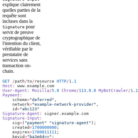
explique clairement
quelles parties de la
requête sont
incluses dans la
pour
Signature
servir de preuve
cryptographique de
l'intention du client,
vérifiable par le
prestataire de
services sans
transaction on-
chain.
GET
 /
path
/
to
/
resource 
HTTP
/
1.1
Host
:
 www
.
example
.
com
User
-
Agent
:
 Mozilla
/
5.0
 Chrome
/
113.0
.
0
 MyBotCrawler
/
1.1
Payment
:
    scheme
=
"deferred"
,
    network
=
"example-network-provider"
,
    id
=
"abc123"
Signature
-
Agent
:
 signer
.
example
.
com
Signature
-
Input
:
    sig
=
(
"payment"
 "signature-agent"
);
    created
=
1700000000
;
    expires
=
1700011111
;
    keyid
=
"ba3e64=="
;