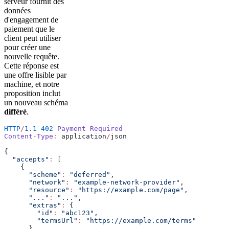
serveur fournit des
données
d'engagement de
paiement que le
client peut utiliser
pour créer une
nouvelle requête.
Cette réponse est
une offre lisible par
machine, et notre
proposition inclut
un nouveau schéma
différé
.
HTTP
/
1.1
 402
 Payment
 Required
Content
-
Type
:
 application
/
json
{
  "accepts"
:
 [
    {
      "scheme"
:
 "deferred"
,
      "network"
:
 "example-network-provider"
,
      "resource"
:
 "https://example.com/page"
,
      "..."
:
 "..."
,
      "extras"
:
 {
        "id"
:
 "abc123"
,
        "termsUrl"
:
 "https://example.com/terms"
      },