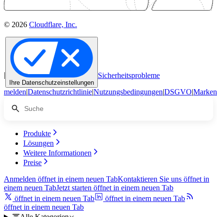
© 2026
Cloudflare, Inc.
|
Sicherheitsprobleme
Ihre Datenschutzeinstellungen
melden
|
Datenschutzrichtlinie
|
Nutzungsbedingungen
|
DSGVO
|
Marken
Produkte
Lösungen
Weitere Informationen
Preise
Anmelden
öffnet in einem neuen Tab
Kontaktieren Sie uns
öffnet in
einem neuen Tab
Jetzt starten
öffnet in einem neuen Tab
öffnet in einem neuen Tab
öffnet in einem neuen Tab
öffnet in einem neuen Tab
Alle Kategorien