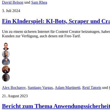
David Belson
und
Sam Rhea
3. Juli 2024
Ein KInderspiel: KI-Bots, Scraper und Cra
Um zu einem sicheren Internet für Content Creator beizutragen, habe
Kunden zur Verfügung, auch denen mit Free-Tarif.
Alex Bocharov
,
Santiago Vargas
,
Adam Martinetti
,
Reid Tatoris
und
21. August 2023
Bericht zum Thema Anwendungssicherheit 