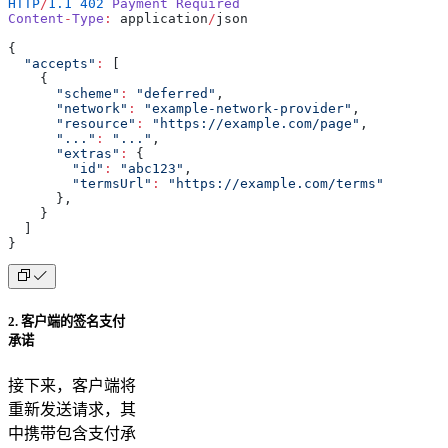
HTTP
/
1.1
 402
 Payment
 Required
Content
-
Type
:
 application
/
json
{
  "accepts"
:
 [
    {
      "scheme"
:
 "deferred"
,
      "network"
:
 "example-network-provider"
,
      "resource"
:
 "https://example.com/page"
,
      "..."
:
 "..."
,
      "extras"
:
 {
        "id"
:
 "abc123"
,
        "termsUrl"
:
 "https://example.com/terms"
      },
    }
  ]
}
2. 客户端的签名支付
承诺
接下来，客户端将
重新发送请求，其
中携带包含支付承