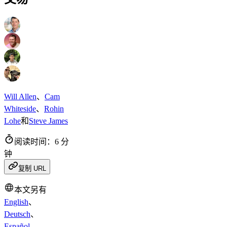
Will Allen
、
Cam
Whiteside
、
Rohin
Lohe
和
Steve James
阅读时间：6 分
钟
复制 URL
本文另有
English
、
Deutsch
、
Español
、