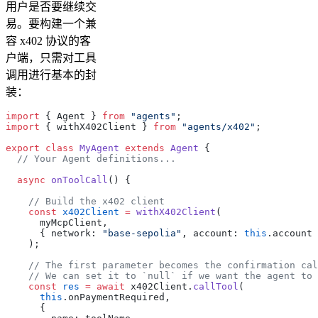
用户是否要继续交
易。要构建一个兼
容 x402 协议的客
户端，只需对工具
调用进行基本的封
装：
import
 { Agent } 
from
 "agents"
;
import
 { withX402Client } 
from
 "agents/x402"
;
export
 class
 MyAgent
 extends
 Agent
 {
  // Your Agent definitions...
  async
 onToolCall
() {
    // Build the x402 client
    const
 x402Client
 =
 withX402Client
(
      myMcpClient,
      { network: 
"base-sepolia"
, account: 
this
.account 
    );
    // The first parameter becomes the confirmation cal
    // We can set it to `null` if we want the agent to 
    const
 res
 =
 await
 x402Client.
callTool
(
      this
.onPaymentRequired,
      {