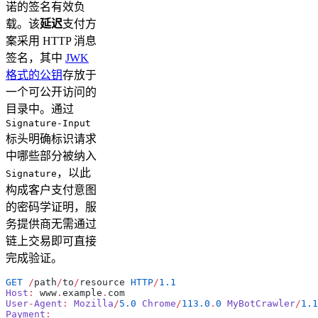
诺的签名有效负
载。该
延迟
支付方
案采用 HTTP 消息
签名，其中
JWK
格式的公钥
存放于
一个可公开访问的
目录中。通过
Signature-Input
标头明确标识请求
中哪些部分被纳入
，以此
Signature
构成客户支付意图
的密码学证明，服
务提供商无需通过
链上交易即可直接
完成验证。
GET
 /
path
/
to
/
resource 
HTTP
/
1.1
Host
:
 www
.
example
.
com
User
-
Agent
:
 Mozilla
/
5.0
 Chrome
/
113.0
.
0
 MyBotCrawler
/
1.1
Payment
: