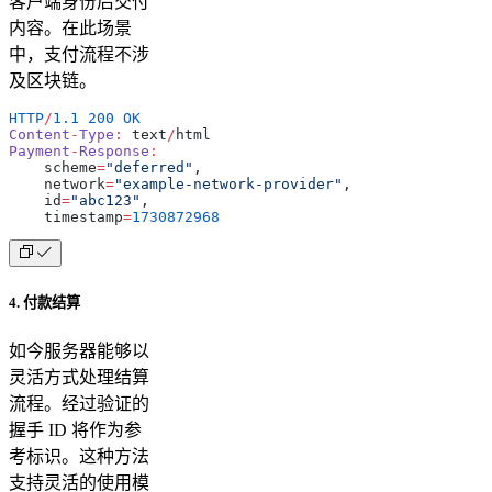
客户端身份后交付
内容。在此场景
中，支付流程不涉
及区块链。
HTTP
/
1.1
 200
 OK
Content
-
Type
:
 text
/
html
Payment
-
Response
:
    scheme
=
"deferred"
,
    network
=
"example-network-provider"
,
    id
=
"abc123"
,
    timestamp
=
1730872968
4. 付款结算
如今服务器能够以
灵活方式处理结算
流程。经过验证的
握手 ID 将作为参
考标识。这种方法
支持灵活的使用模