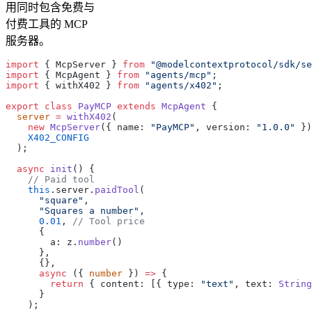
用同时包含免费与
付费工具的 MCP
服务器。
import
 { McpServer } 
from
 "@modelcontextprotocol/sdk/se
import
 { McpAgent } 
from
 "agents/mcp"
;
import
 { withX402 } 
from
 "agents/x402"
;
export
 class
 PayMCP
 extends
 McpAgent
 {
  server
 =
 withX402
(
    new
 McpServer
({ name: 
"PayMCP"
, version: 
"1.0.0"
 })
    X402_CONFIG
  );
  async
 init
() {
    // Paid tool
    this
.server.
paidTool
(
      "square"
,
      "Squares a number"
,
      0.01
, 
// Tool price
      {
        a: z.
number
()
      },
      {},
      async
 ({ 
number
 }) 
=>
 {
        return
 { content: [{ type: 
"text"
, text: 
String
      }
    );