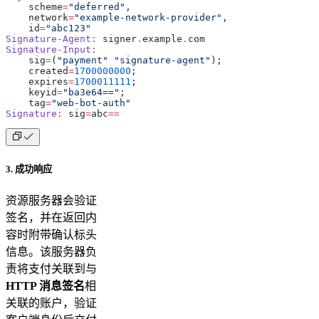
    scheme
=
"deferred"
,
    network
=
"example-network-provider"
,
    id
=
"abc123"
Signature
-
Agent
:
 signer
.
example
.
com
Signature
-
Input
:
    sig
=
(
"payment"
 "signature-agent"
);
    created
=
1700000000
;
    expires
=
1700011111
;
    keyid
=
"ba3e64=="
;
    tag
=
"web-bot-auth"
Signature
:
 sig
=
abc
==
3. 成功响应
资源服务器会验证
签名，并在返回内
容时附带确认标头
信息。该服务器负
责将支付关联到与
HTTP 消息签名
相
关联的账户，验证