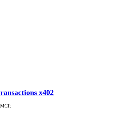
transactions x402
s MCP.