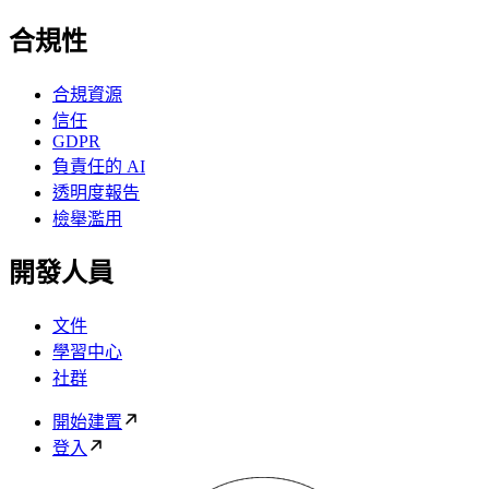
合規性
合規資源
信任
GDPR
負責任的 AI
透明度報告
檢舉濫用
開發人員
文件
學習中心
社群
開始建置
登入