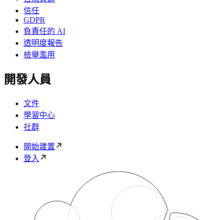
信任
GDPR
負責任的 AI
透明度報告
檢舉濫用
開發人員
文件
學習中心
社群
開始建置
登入