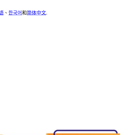
語
、
한국어
和
简体中文
.