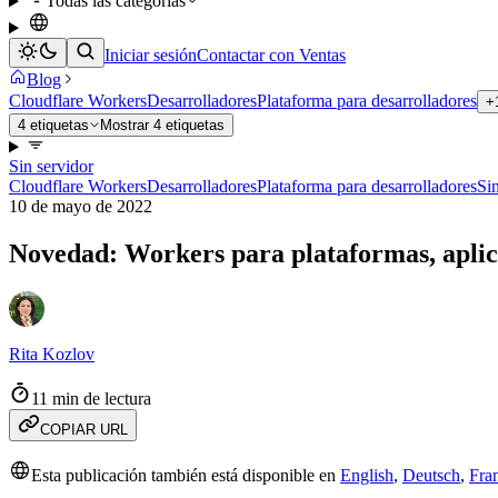
Todas las categorías
Iniciar sesión
Contactar con Ventas
Blog
Cloudflare Workers
Desarrolladores
Plataforma para desarrolladores
+
4 etiquetas
Mostrar 4 etiquetas
Sin servidor
Cloudflare Workers
Desarrolladores
Plataforma para desarrolladores
Sin
10 de mayo de 2022
Novedad: Workers para plataformas, aplic
Rita Kozlov
11 min de lectura
COPIAR URL
Esta publicación también está disponible en
English
,
Deutsch
,
Fra