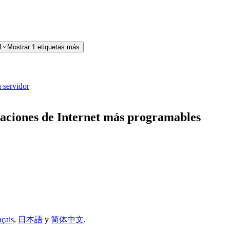
1
Mostrar 1 etiquetas más
 servidor
aciones de Internet más programables
nçais
,
日本語
y
简体中文
.