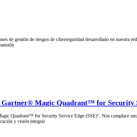
nes de gestión de riesgos de ciberseguridad desarrollado en nuestra re
xpansión
24 Gartner® Magic Quadrant™ for Security 
 Magic Quadrant™ for Security Service Edge (SSE)". Nos complace anu
ución y visión integral