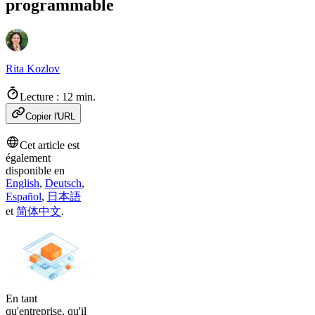
programmable
Rita Kozlov
Lecture : 12 min.
Copier l'URL
Cet article est
également
disponible en
English
,
Deutsch
,
Español
,
日本語
et
简体中文
.
En tant
qu'entreprise, qu'il