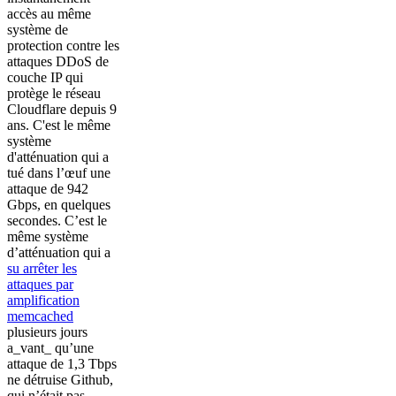
accès au même
système de
protection contre les
attaques DDoS de
couche IP qui
protège le réseau
Cloudflare depuis 9
ans. C'est le même
système
d'atténuation qui a
tué dans l’œuf une
attaque de 942
Gbps, en quelques
secondes. C’est le
même système
d’atténuation qui a
su arrêter les
attaques par
amplification
memcached
plusieurs jours
a_vant_ qu’une
attaque de 1,3 Tbps
ne détruise Github,
qui n’était pas