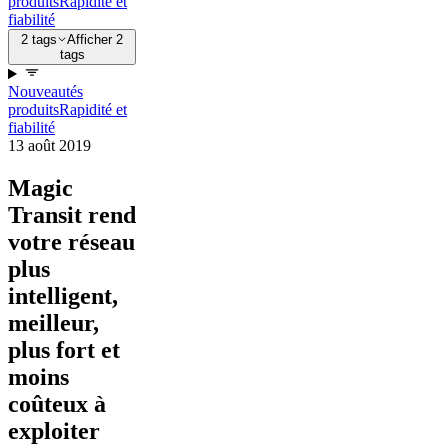
produits
Rapidité et
fiabilité
2 tags
Afficher 2
tags
Nouveautés
produits
Rapidité et
fiabilité
13 août 2019
Magic
Transit rend
votre réseau
plus
intelligent,
meilleur,
plus fort et
moins
coûteux à
exploiter