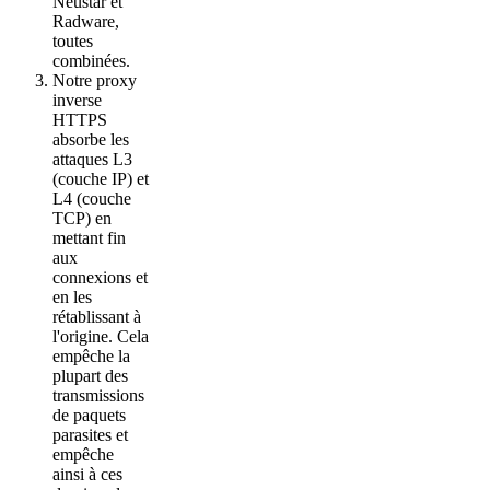
Neustar et
Radware,
toutes
combinées.
Notre proxy
inverse
HTTPS
absorbe les
attaques L3
(couche IP) et
L4 (couche
TCP) en
mettant fin
aux
connexions et
en les
rétablissant à
l'origine. Cela
empêche la
plupart des
transmissions
de paquets
parasites et
empêche
ainsi à ces