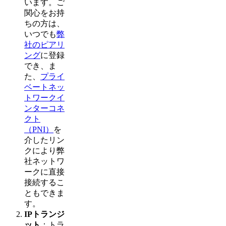
います。ご
関心をお持
ちの方は、
いつでも
弊
社のピアリ
ング
に登録
でき、ま
た、
プライ
ベートネッ
トワークイ
ンターコネ
クト
（PNI）
を
介したリン
クにより弊
社ネットワ
ークに直接
接続するこ
ともできま
す。
IPトランジ
ット
：トラ