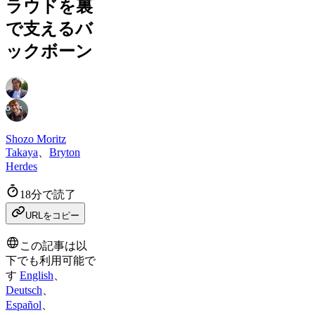
ラウドを裏
で支えるバ
ックボーン
Shozo Moritz
Takaya
、
Bryton
Herdes
18分で読了
URLをコピー
この記事は以
下でも利用可能で
す
English
、
Deutsch
、
Español
、