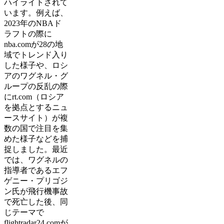
ハイライトされて
います。例えば、
2023年のNBAド
ラフトの際に
nba.comが28の地
域でトレンド入り
した様子や、ロシ
アのワグネル・グ
ループの反乱の際
にrt.com（ロシア
を拠点とするニュ
ースサイト）が複
数の国で注目を集
めた様子などを捕
捉しました。最近
では、ワグネルの
指導者であるエフ
ゲニー・プリゴジ
ン氏が飛行機事故
で死亡した後、同
じテーマで
flightradar24.comが