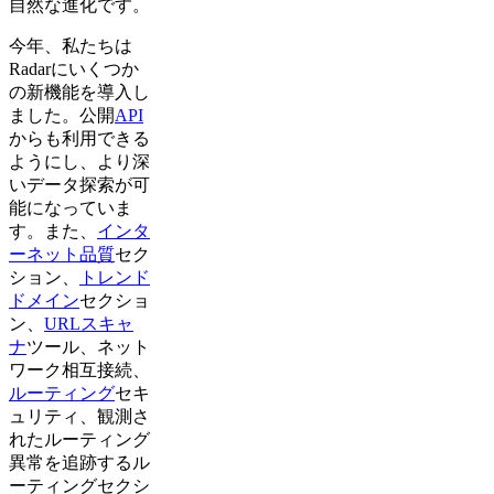
自然な進化です。
今年、私たちは
Radarにいくつか
の新機能を導入し
ました。公開
API
からも利用できる
ようにし、より深
いデータ探索が可
能になっていま
す。また、
インタ
ーネット品質
セク
ション、
トレンド
ドメイン
セクショ
ン、
URLスキャ
ナ
ツール、ネット
ワーク相互接続、
ルーティング
セキ
ュリティ、観測さ
れたルーティング
異常を追跡するル
ーティングセクシ