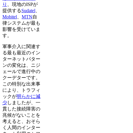
り
、現地のISPが
提供する
Sudatel
、
Mobitel
、
MTN
自
律システムが最も
影響を受けていま
す。
軍事介入に関連す
る最も最近のイン
ターネットパター
ンの変化は、ニジ
ェールで進行中の
クーデターです。
この特別な出来事
により、トラフィ
ックが
明らかに減
少
しましたが、一
貫した接続障害の
兆候がないことを
考えると、おそら
く人間のインター