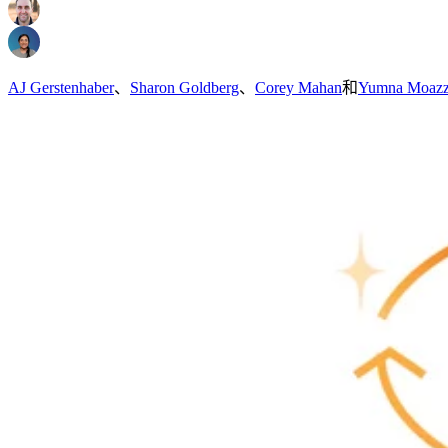
AJ Gerstenhaber
、
Sharon Goldberg
、
Corey Mahan
和
Yumna Moaz