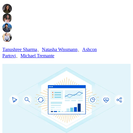
Tanushree Sharma
、
Natasha Wissmann
、
Ashcon
Partovi
、
Michael Tremante