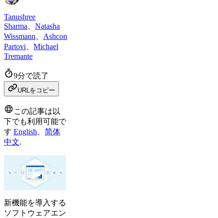
Tanushree
Sharma
、
Natasha
Wissmann
、
Ashcon
Partovi
、
Michael
Tremante
9分で読了
URLをコピー
この記事は以
下でも利用可能で
す
English
、
简体
中文
.
新機能を導入する
ソフトウェアエン