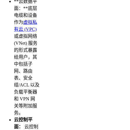
**云数据平
面：**底层
电缆和设备
作为
虚拟私
有云 (VPC)
或虚拟网络
(VNet) 服务
的形式暴露
给用户，其
中包括子
网、路由
表、安全
组/ACL 以及
负载平衡器
和 VPN 网
关等附加服
务。
云控制平
面：
云控制