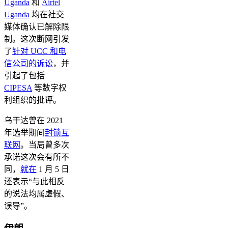
Uganda
和
Airtel
Uganda
均在社交
媒体确认已解除限
制。这次断网引发
了
针对 UCC 和电
信公司的诉讼
，并
引起了包括
CIPESA
等数字权
利组织的批评。
乌干达曾在 2021
年选举期间
封锁互
联网
。当局曾多次
承诺这次会有所不
同，
就在
1 月 5 日
还表示“与此相反
的说法均属虚假、
误导”。