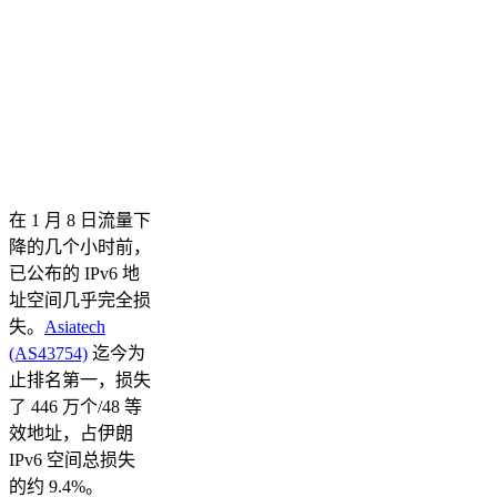
在 1 月 8 日流量下
降的几个小时前，
已公布的 IPv6 地
址空间几乎完全损
失。
Asiatech
(AS43754)
迄今为
止排名第一，损失
了 446 万个/48 等
效地址，占伊朗
IPv6 空间总损失
的约 9.4%。