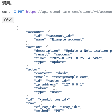
调用。
curl 
-
X
 PUT
 https
:
//api.cloudflare.com/client/v4/accoun
       {
            "account"
: {
                "id"
: 
"<account_id>"
,
                "name"
: 
"Example account"
            },
            "action"
: {
                "description"
: 
"Update a Notification p
                "result"
: 
"success"
,
                "time"
: 
"2025-01-23T18:25:14.749Z"
,
                "type"
: 
"update"
            },
            "actor"
: {
                "context"
: 
"dash"
,
                "email"
: 
"test@example.com"
,
                "id"
: 
"<actor-id>"
,
                "ip_address"
: 
"127.0.0.1"
,
                "token"
: {},
                "type"
: 
"user"
            },
            "id"
: 
"<audit_log_id>"
,
            "raw"
: {
                "cf_ray_id"
: 
"<ray_id>"
,
                "method"
: 
"PUT"
,