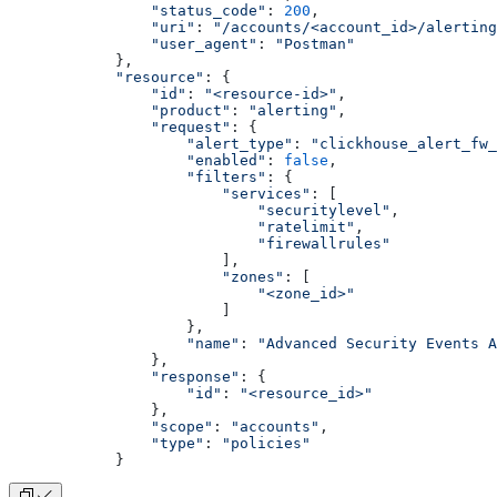
                "status_code"
: 
200
,
                "uri"
: 
"/accounts/<account_id>/alerting
                "user_agent"
: 
"Postman"
            },
            "resource"
: {
                "id"
: 
"<resource-id>"
,
                "product"
: 
"alerting"
,
                "request"
: {
                    "alert_type"
: 
"clickhouse_alert_fw_
                    "enabled"
: 
false
,
                    "filters"
: {
                        "services"
: [
                            "securitylevel"
,
                            "ratelimit"
,
                            "firewallrules"
                        ],
                        "zones"
: [
                            "<zone_id>"
                        ]
                    },
                    "name"
: 
"Advanced Security Events A
                },
                "response"
: {
                    "id"
: 
"<resource_id>"
                },
                "scope"
: 
"accounts"
,
                "type"
: 
"policies"
            }