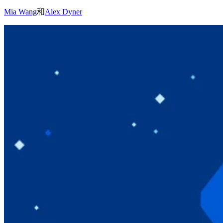
Mia Wang
和
Alex Dyner