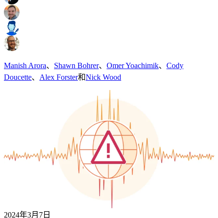
Manish Arora
、
Shawn Bohrer
、
Omer Yoachimik
、
Cody
Doucette
、
Alex Forster
和
Nick Wood
2024年3月7日