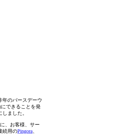
昨年のバースデーウ
効にできることを発
にしました。
に、お客様、サー
接続用の
Pingora
、