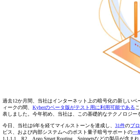
過去12か月間、当社はインターネット上の暗号化の新しい
ィークの間、
Kyberのベータ版がテスト用に利用可能である
こ
表しました。今年初め、当社は、この基礎的なテクノロジー
今日、当社は6年を経てマイルストーンを達成し、
31件
の
ブロ
ビス、および内部システムへのポスト量子暗号サポートの
一
1.1.1.1、R2、Argo Smart Routing、Snippetsなどの製品が含