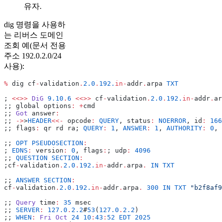
유자.
dig 명령을 사용하
는 리버스 도메인
조회 예(문서 전용
주소 192.0.2.0/24
사용):
%
 dig cf
-
validation
.
2.0
.
192.
in
-
addr
.
arpa 
TXT
; 
<<>>
 DiG
 9.10
.
6
 <<>>
 cf
-
validation
.
2.0
.
192.
in
-
addr
.
ar
;; global options
:
 +
cmd
;; 
Got
 answer
:
;; 
->
>
HEADER
<<-
 opcode
:
 QUERY
, status
:
 NOERROR
, id
:
 166
;; flags
:
 qr rd ra; 
QUERY
:
 1
, 
ANSWER
:
 1
, 
AUTHORITY
:
 0
, 
;; 
OPT
 PSEUDOSECTION
:
; 
EDNS
:
 version
:
 0
, flags
:
; udp
:
 4096
;; 
QUESTION
 SECTION
:
;cf
-
validation
.
2.0
.
192.
in
-
addr
.
arpa
.
 IN
 TXT
;; 
ANSWER
 SECTION
:
cf
-
validation
.
2.0
.
192.
in
-
addr
.
arpa
.
 300
 IN
 TXT
 "b2f8af9
;; 
Query
 time
:
 35
 msec
;; 
SERVER
:
 127.0
.
2.2
#
53
(
127.0
.
2.2
)
;; 
WHEN
:
 Fri
 Oct
 24
 10
:
43
:
52
 EDT
 2025