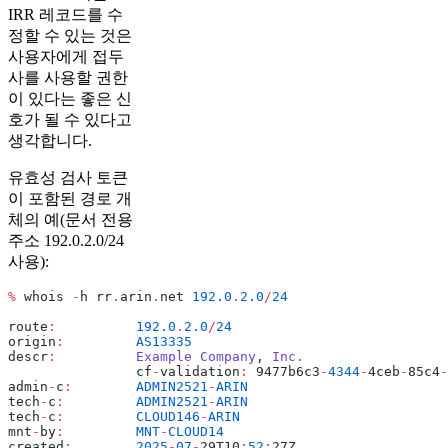
IRR 레코드를 수
정할 수 있는 것은
사용자에게 접두
사를 사용할 권한
이 있다는 좋은 신
호가 될 수 있다고
생각합니다.
유효성 검사 토큰
이 포함된 경로 개
체의 예(문서 전용
주소 192.0.2.0/24
사용):
%
 whois 
-
h rr
.
arin
.
net 
192.0
.
2.0
/
24
route
:
          192.0
.
2.0
/
24
origin
:
         AS13335
descr
:
          Example
 Company
, 
Inc
.
                cf
-
validation
:
 9477b6c3
-
4344
-
4ceb
-
85c4
-
admin
-
c
:
        ADMIN2521
-
ARIN
tech
-
c
:
         ADMIN2521
-
ARIN
tech
-
c
:
         CLOUD146
-
ARIN
mnt
-
by
:
         MNT
-
CLOUD14
created
:
        2025
-
07
-
29T10
:
52
:
27Z