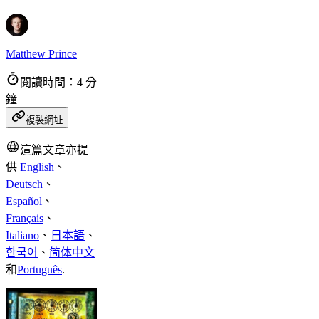
Matthew Prince
閱讀時間：4 分
鐘
複製網址
這篇文章亦提
供
English
、
Deutsch
、
Español
、
Français
、
Italiano
、
日本語
、
한국어
、
简体中文
和
Português
.