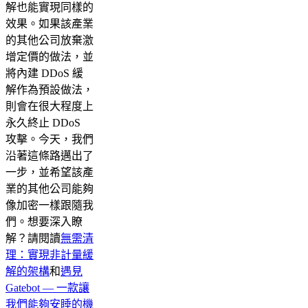
解也能實現同樣的
效果。如果該產業
的其他公司放棄激
增定價的做法，並
將內建 DDoS 緩
解作為預設做法，
則會在很大程度上
永久終止 DDoS
攻擊。今天，我們
沿著這條路邁出了
一步，並希望該產
業的其他公司能夠
像加密一樣跟隨我
們。想要深入瞭
解？請閱讀
無需清
理：實現非計量緩
解的架構
和
遇見
Gatebot — 一款讓
我們能夠安睡的機