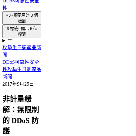
DDoS
可靠性
安全
性
+3
顯示另外 3 個
標籤
6 標籤
顯示 6 個
標籤
攻擊
生日週
產品新
聞
DDoS
可靠性
安全
性
攻擊
生日週
產品
新聞
2017年9月25日
非計量緩
解：無限制
的 DDoS 防
護