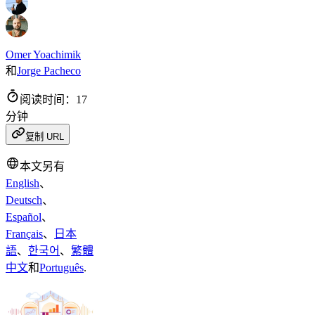
Omer Yoachimik
和
Jorge Pacheco
阅读时间：17
分钟
复制 URL
本文另有
English
、
Deutsch
、
Español
、
Français
、
日本
語
、
한국어
、
繁體
中文
和
Português
.