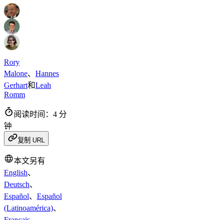
Rory
Malone
、
Hannes
Gerhart
和
Leah
Romm
阅读时间：4 分
钟
复制 URL
本文另有
English
、
Deutsch
、
Español
、
Español
(Latinoamérica)
、
Français
、