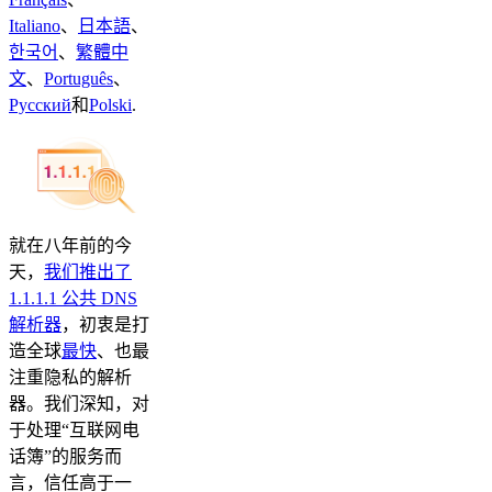
Italiano
、
日本語
、
한국어
、
繁體中
文
、
Português
、
Русский
和
Polski
.
就在八年前的今
天，
我们推出了
1.1.1.1 公共 DNS
解析器
，初衷是打
造全球
最快
、也最
注重隐私的解析
器。我们深知，对
于处理“互联网电
话簿”的服务而
言，信任高于一