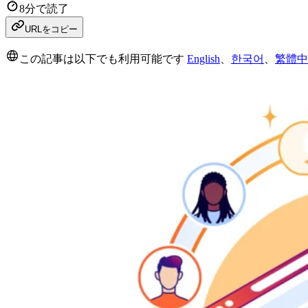
8分で読了
URLをコピー
この記事は以下でも利用可能です
English
、
한국어
、
繁體中