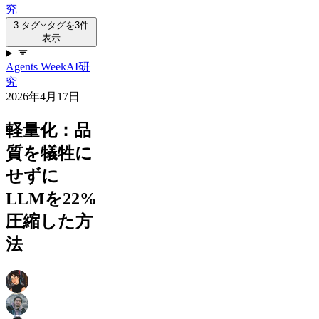
究
3 タグ
タグを3件
表示
Agents Week
AI
研
究
2026年4月17日
軽量化：品
質を犠牲に
せずに
LLMを22%
圧縮した方
法