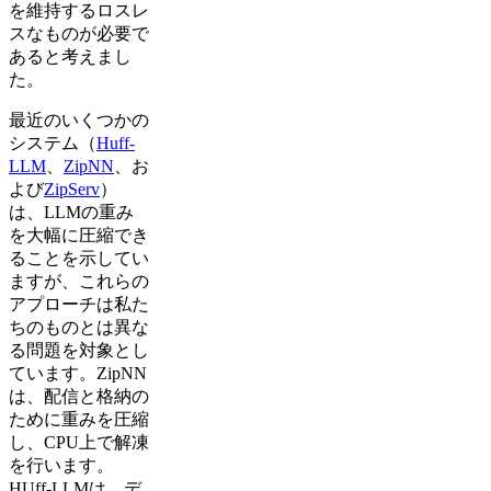
を維持するロスレ
スなものが必要で
あると考えまし
た。
最近のいくつかの
システム（
Huff-
LLM
、
ZipNN
、お
よび
ZipServ
）
は、LLMの重み
を大幅に圧縮でき
ることを示してい
ますが、これらの
アプローチは私た
ちのものとは異な
る問題を対象とし
ています。ZipNN
は、配信と格納の
ために重みを圧縮
し、CPU上で解凍
を行います。
HUff-LLMは、デ