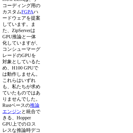
コーディング用の
カスタム
FGPA
ハ
ードウェアを提案
しています。ま
た、ZipServerは
GPU推論と一体
化していますが、
コンシューマーグ
レードのGPUを
対象としているた
め、H100 GPUで
は動作しません。
これらはいずれ
も、私たちが求め
ていたものではあ
りませんでした。
Rustベースの
推論
エンジン
と統合で
きる、Hopper
GPU上でのロス
レスな推論時デコ