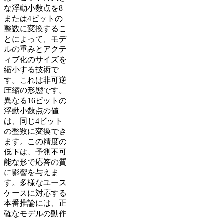
な浮動小数点を8
または4ビットの
整数に変換するこ
とによって、モデ
ルの重みとアクテ
ィブ化のサイズを
縮小する技術で
す。これは非可逆
圧縮の形態です。
異なる16ビットの
浮動小数点の値
は、同じ4ビット
の整数に変換でき
ます。この精度の
低下は、予測不可
能な形で応答の質
に影響を与えま
す。多様なユース
ケースに対応する
本番推論には、正
確なモデルの動作