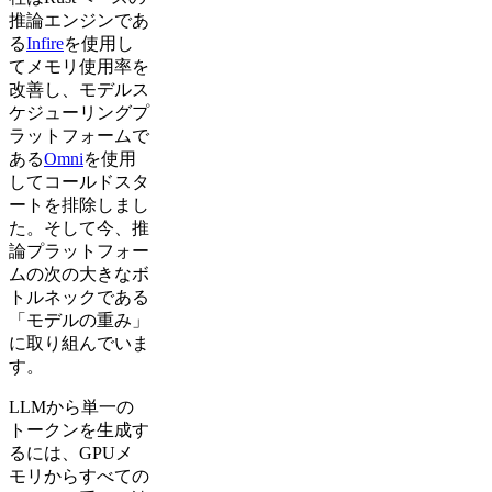
推論エンジンであ
る
Infire
を使用し
てメモリ使用率を
改善し、モデルス
ケジューリングプ
ラットフォームで
ある
Omni
を使用
してコールドスタ
ートを排除しまし
た。そして今、推
論プラットフォー
ムの次の大きなボ
トルネックである
「モデルの重み」
に取り組んでいま
す。
LLMから単一の
トークンを生成す
るには、GPUメ
モリからすべての