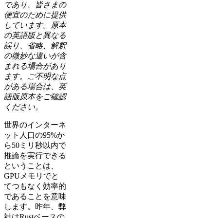
であり、皆さまの
便宜のために提供
しています。原本
の英語版と異なる
誤り、省略、解釈
の微妙な違いが含
まれる場合があり
ます。ご不明な点
がある場合は、英
語版原本をご確認
ください。
世界のインターネ
ット人口の95%か
ら50ミリ秒以内で
推論を実行できる
ということは、
GPUメモリでと
てつもなく効率的
であることを意味
します。昨年、弊
社はRustベースの