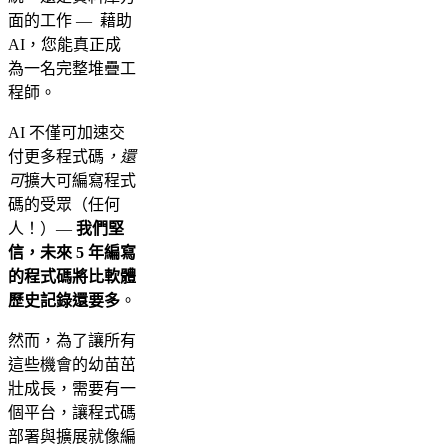
面的工作 — 藉助
AI，您能真正成
為一名完整堆疊工
程師。
AI 不僅可加速交
付更多程式碼
，還
可
擴大可編寫程式
碼的受眾（任何
人！）—
我們堅
信，未來 5 年編寫
的程式碼將比軟體
歷史記錄還要多
。
然而，為了讓所有
這些機會的幼苗茁
壯成長，需要有一
個平台，讓程式碼
部署與擴展就像編