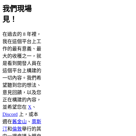
我們現場
見！
在過去的 8 年裡，
我在這個平台上工
作的最有意義、最
大的收穫之一，就
是看到開發人員在
這個平台上構建的
一切內容。我們希
望聽到您的想法、
意見回饋，以及您
正在構建的內容，
並希望您在
X
、
Discord
上，或本
週在
舊金山
、
奧斯
汀
和
倫敦
舉行的其