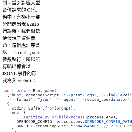
制。當針對極大型
合併請求的 CI 任
務中，有極小一部
分開始出現
E2BIG
錯誤時，我們很快
便發現了這個問
題。這個處理序會
以
--format json
參數執行，所以所
有輸出都會以
JSONL 事件的形
式寫入
：
stdout
const
 proc
 =
 Bun.
spawn
(
  [
"bun"
, opencodeScript, 
"--print-logs"
, 
"--log-level"
   "--format"
, 
"json"
, 
"--agent"
, 
"review_coordinator"
,
  {
    stdin: Buffer.
from
(prompt),
    env: {
      ...
sanitizeEnvForChildProcess
(process.env),
      OPENCODE_CONFIG: process.env.
OPENCODE_CONFIG_PATH
      BUN_JSC_gcMaxHeapSize: 
"2684354560"
, 
// 2.5 GB he
    },