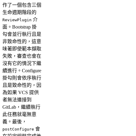
作了一個包含三個
生命週期階段的
介
ReviewPlugin
面。Bootstrap 掛
勾會並行執行且是
非致命性的，這意
味著即使範本擷取
失敗，審查也會在
沒有它的情況下繼
續進行。Configure
掛勾則會依序執行
且是致命性的，因
為如果 VCS 提供
者無法連接到
GitLab，繼續執行
此任務就毫無意
義。最後，
會
postConfigure