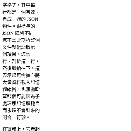
字格式，其中每一
行都是一個有效、
自成一體的 JSON
物件。跟標準的
JSON 陣列不同，
您不需要剖析整個
文件就能讀取第一
個項目。您讀一
行、剖析這一行，
然後繼續往下。這
表示您無需擔心將
大量資料載入記憶
體緩衝，也無需盼
望那個可能因為子
處理序記憶體耗盡
而永遠不會到來的
閉合
符號。
]
在實務上，它看起