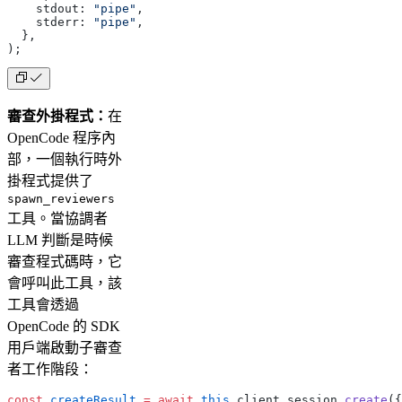
    stdout: 
"pipe"
,
    stderr: 
"pipe"
,
  },
);
審查外掛程式：
在
OpenCode 程序內
部，一個執行時外
掛程式提供了
spawn_reviewers
工具。當協調者
LLM 判斷是時候
審查程式碼時，它
會呼叫此工具，該
工具會透過
OpenCode 的 SDK
用戶端啟動子審查
者工作階段：
const
 createResult
 =
 await
 this
.client.session.
create
({