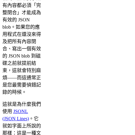
有內容都必須「完
整閉合」才能成為
有效的 JSON
blob。如果您的應
用程式在還沒來得
及把所有內容閉
合、寫出一個有效
的 JSON blob 到磁
碟之前就提前結
束，這就會特別麻
煩——而這通常正
是您最需要偵錯記
錄的時候。
這就是為什麼我們
使用
JSONL
(JSON Lines)
。它
就如字面上所說的
那樣：這是一種文