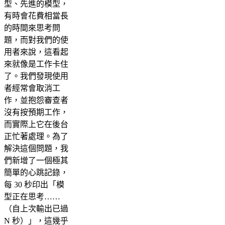
型、先進的模型，
有時會花費相當長
的時間來思考問
題，而對我們的使
用者來說，這看起
來就像是工作卡住
了。我們發現使用
者經常會取消工
作，並抱怨審查者
沒有按預期工作，
而實際上它在後台
正忙著處理。為了
解決這個問題，我
們新增了一個極其
簡單的心跳記錄，
每 30 秒印出「模
型正在思考……
（自上次輸出已過
N 秒）」，這幾乎