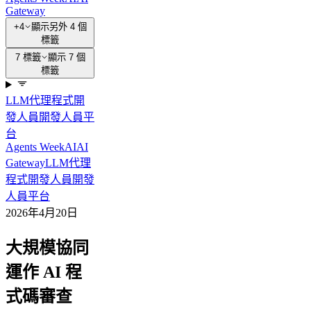
Gateway
+4
顯示另外 4 個
標籤
7 標籤
顯示 7 個
標籤
LLM
代理程式
開
發人員
開發人員平
台
Agents Week
AI
AI
Gateway
LLM
代理
程式
開發人員
開發
人員平台
2026年4月20日
大規模協同
運作 AI 程
式碼審查