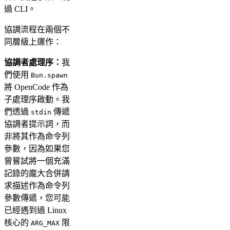
過 CLI。
協調流程在兩個不
同層級上運作：
協調者處理序：
我
們使用
Bun.spawn
將 OpenCode 作為
子處理序啟動。我
們透過
傳遞
stdin
協調者提示詞，而
非將其作為命令列
參數，因為如果您
曾嘗試將一個充滿
記錄的龐大合併請
求描述作為命令列
參數傳遞，您可能
已經遇到過 Linux
核心的
限
ARG_MAX