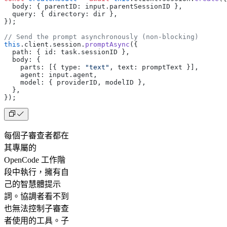
  body: { parentID: input.parentSessionID },
  query: { directory: dir },
});
// Send the prompt asynchronously (non-blocking)
this
.client.session.
promptAsync
({
  path: { id: task.sessionID },
  body: {
    parts: [{ type: 
"text"
, text: promptText }],
    agent: input.agent,
    model: { providerID, modelID },
  },
});
每個子審查者都在
其專屬的
OpenCode 工作階
段中執行，擁有自
己的智慧體提示
詞。協調者看不到
也無法控制子審查
者使用的工具。子