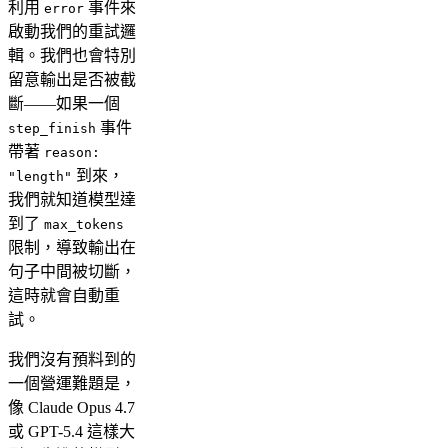
利用
事件來
error
啟動我們的重試邏
輯。我們也會特別
留意輸出是否被截
斷——如果一個
事件
step_finish
帶著
reason:
到來，
"length"
我們就知道模型達
到了
max_tokens
限制，導致輸出在
句子中間被切斷，
這時就會自動重
試。
我們沒有預料到的
一個營運難題是，
像 Claude Opus 4.7
或 GPT-5.4 這樣大