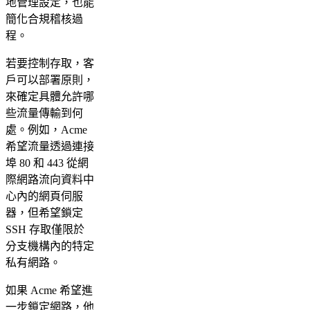
地管理設定，也能
簡化合規稽核過
程。
若要控制存取，客
戶可以部署原則，
來確定具體允許哪
些流量傳輸到何
處。例如，Acme
希望流量透過連接
埠 80 和 443 從網
際網路流向資料中
心內的網頁伺服
器，但希望鎖定
SSH 存取僅限於
分支機構內的特定
私有網路。
如果 Acme 希望進
一步鎖定網路，他