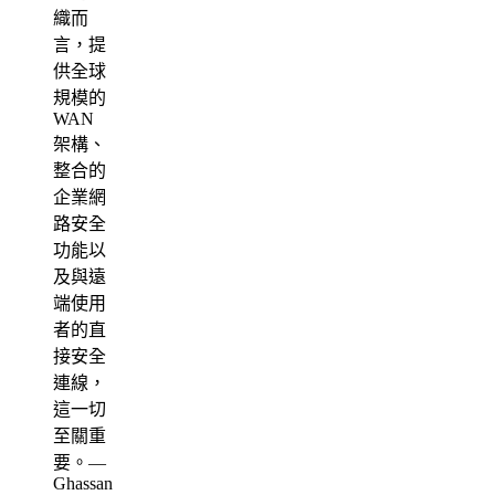
織而
言，提
供全球
規模的
WAN
架構、
整合的
企業網
路安全
功能以
及與遠
端使用
者的直
接安全
連線，
這一切
至關重
要。—
Ghassan