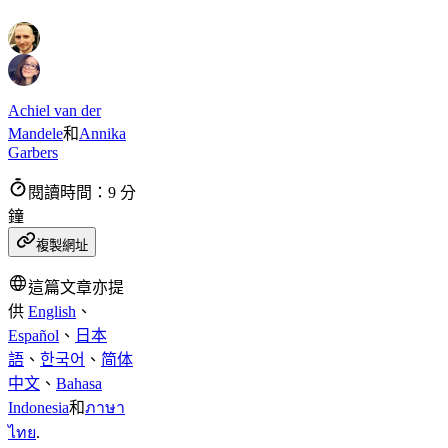
Achiel van der
Mandele
和
Annika
Garbers
閱讀時間：9 分
鐘
複製網址
這篇文章亦提
供
English
、
Español
、
日本
語
、
한국어
、
简体
中文
、
Bahasa
Indonesia
和
ภาษา
ไทย
.