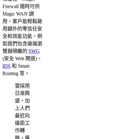
Firewall 隨時可供
Magic WAN 調
用，客戶能輕鬆啟
用額外的零信任安
全和效能功能，例
如我們包含遠端瀏
覽器隔離的
SWG
(安全 Web 閘道)、
IDS
和 Smart
Routing 等。
雲採用
日漸興
盛，加
上人們
最近向
遠距工
作轉
移，導