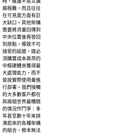
時，維護不易又擴
展極難，而且往往
在可見度方面有巨
大缺口。其他架構
需要將流量回傳到
中央位置後再發回
到原點，導致不可
接受的延遲，還必
須購置成本高昂的
中樞硬體來獲得最
大處理能力，而不
是按實際使用量進
行部署。我們接觸
的大多數客戶都在
與兩個世界最糟糕
的情況作鬥爭：多
年甚至數十年來拼
湊起來的各種架構
的組合，根本無法