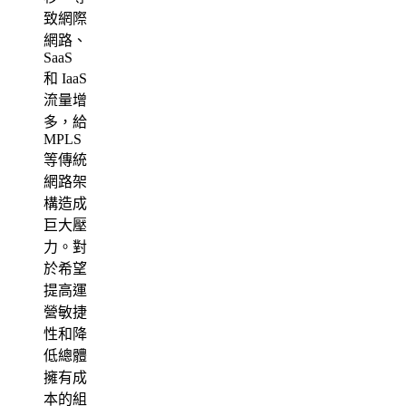
致網際
網路、
SaaS
和 IaaS
流量增
多，給
MPLS
等傳統
網路架
構造成
巨大壓
力。對
於希望
提高運
營敏捷
性和降
低總體
擁有成
本的組