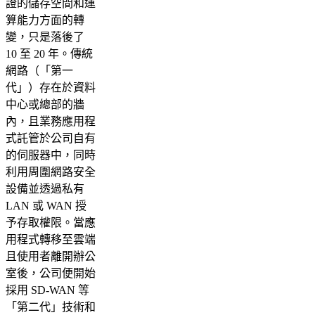
證的儲存空間和運
算能力方面的轉
變，只是落後了
10 至 20 年。傳統
網路（「第一
代」）存在於資料
中心或總部的牆
內，且業務應用程
式託管於公司自有
的伺服器中，同時
利用周圍網路安全
設備並透過私有
LAN 或 WAN 授
予存取權限。當應
用程式轉移至雲端
且使用者離開辦公
室後，公司便開始
採用 SD-WAN 等
「第二代」技術和