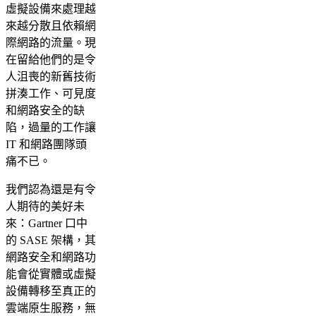
虛擬設備來處理越
來越分散且依賴網
際網路的流量。現
在留給他們的是令
人沮喪的新舊技術
拼湊工作、可見度
和網路安全的缺
陷，過量的工作讓
IT 和網路團隊頭
痛不已。
我們認為還是有令
人期待的美好未
來：Gartner 口中
的 SASE 架構，其
網路安全和網路功
能會從實體或虛擬
設備轉移至真正的
雲端原生服務，無