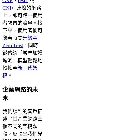
GRE
、
IPsec
或
CNI
）連線的網路
上，即可路由使用
者裝置的流量。接
下來，使用者便可
隨著時間
升級至
Zero Trust
，同時
從傳統「城堡加護
城河」模型輕鬆地
轉換至
新一代架
構
。
企業網路的未
來
我們談到的客戶描
述了其企業網路三
個不同的架構階
段，反映出我們見