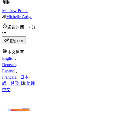
Matthew Prince
和
Michelle Zatlyn
阅读时间：7 分
钟
复制 URL
本文另有
English
、
Deutsch
、
Español
、
Français
、
日本
語
、
한국어
和
繁體
中文
.