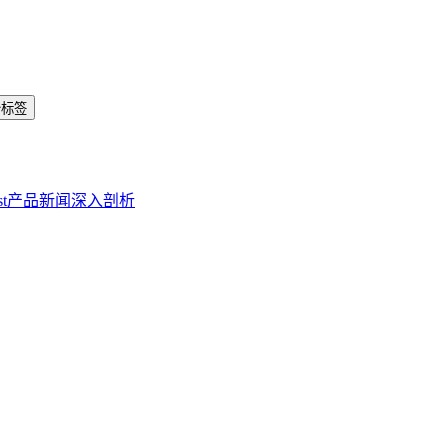
个标签
st
产品新闻
深入剖析