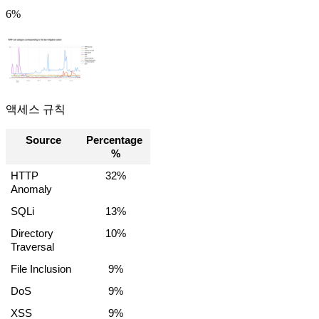
6%
액세스 규칙
Source
Percentage 
%
HTTP 
32%
Anomaly
SQLi
13%
Directory 
10%
Traversal
File Inclusion
9%
DoS
9%
XSS
9%