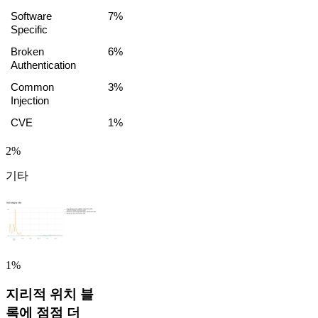
Software 
7%
Specific
Broken 
6%
Authentication
Common 
3%
Injection
CVE
1%
2%
기타
1%
지리적 위치 블
록에 점점 더