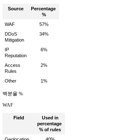
Source
Percentage 
%
WAF
57%
DDoS 
34%
Mitigation
IP 
6%
Reputation
Access 
2%
Rules
Other
1%
백분율 %
WAF
Field
 Used in 
percentage 
% of rules
Geolocation 
40%