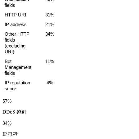
fields
HTTP URI
31%
IP address
21%
Other HTTP 
34%
fields 
(excluding 
URI)
Bot 
11%
Management 
fields
IP reputation 
4%
score
57%
DDoS 완화
34%
IP 평판