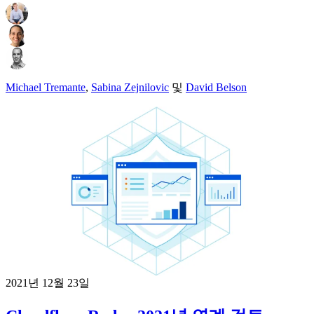
Michael Tremante
,
Sabina Zejnilovic
및
David Belson
2021년 12월 23일