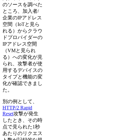
のソースを調べた
ところ、加入者/
企業のIPアドレス
空間（IoTと見ら
れる）からクラウ
ドプロバイダーの
IPアドレス空間
（VMと見られ
る）への変化が見
られ、攻撃者が使
用するデバイスの
タイプと機能の変
化が確認できまし
た。
別の例として、
HTTP/2 Rapid
Reset
攻撃が発生
したとき、その時
点で見られた1秒
あたりのリクエス
ト数が記録的な規