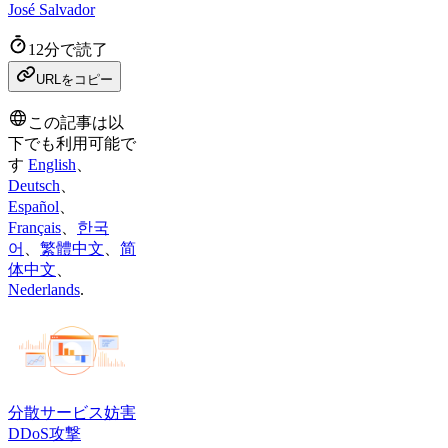
José Salvador
12分で読了
URLをコピー
この記事は以
下でも利用可能で
す
English
、
Deutsch
、
Español
、
Français
、
한국
어
、
繁體中文
、
简
体中文
、
Nederlands
.
分散サービス妨害
DDoS攻撃