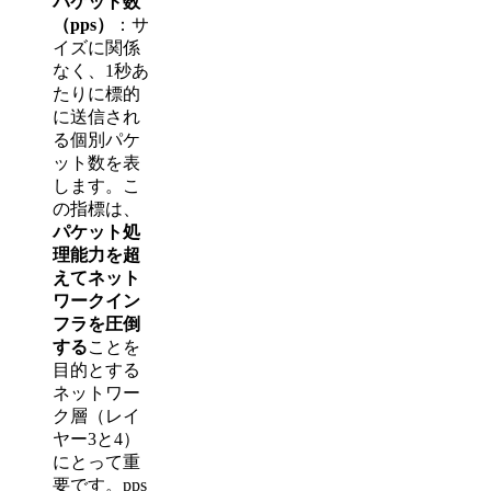
パケット数
（pps）
：サ
イズに関係
なく、1秒あ
たりに標的
に送信され
る個別パケ
ット数を表
します。こ
の指標は、
パケット処
理能力を超
えてネット
ワークイン
フラを圧倒
する
ことを
目的とする
ネットワー
ク層（レイ
ヤー3と4）
にとって重
要です。pps