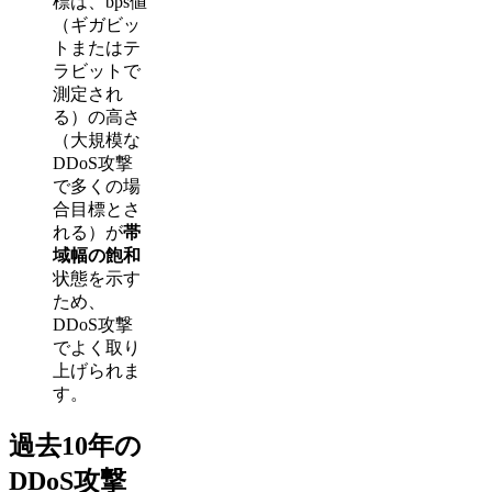
標は、bps値
（ギガビッ
トまたはテ
ラビットで
測定され
る）の高さ
（大規模な
DDoS攻撃
で多くの場
合目標とさ
れる）が
帯
域幅の飽和
状態を示す
ため、
DDoS攻撃
でよく取り
上げられま
す。
過去10年の
DDoS攻撃