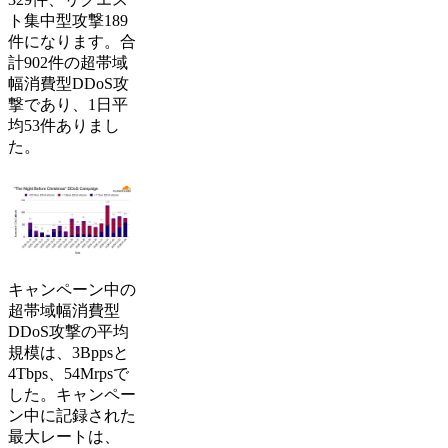
ト集中型攻撃189
件になります。合
計902件の超帯域
幅消費型DDoS攻
撃であり、1日平
均53件ありまし
た。
キャンペーン中の
超帯域幅消費型
DDoS攻撃の平均
規模は、3Bppsと
4Tbps、54Mrpsで
した。キャンペー
ン中に記録された
最大レートは、