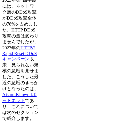
2025年第4四半期
には、ネットワー
ク層のDDoS攻撃
がDDoS攻撃全体
の78%を占めまし
た。HTTP DDoS
攻撃の量は変わり
ませんでしたが、
2023年の
HTTP/2
Rapid Reset DDoS
キャンペーン
以
来、見られない規
模の急増を見せま
した。こうした最
近の急増のきっか
けとなったのは、
Aisuru-Kimwolfボ
ットネット
であ
り、これについて
は次のセクション
で紹介します。