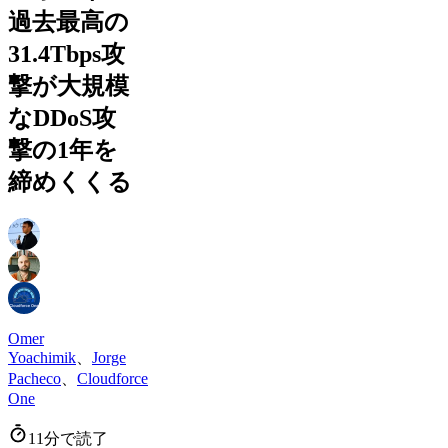
過去最高の
31.4Tbps攻
撃が大規模
なDDoS攻
撃の1年を
締めくくる
Omer
Yoachimik
、
Jorge
Pacheco
、
Cloudforce
One
11分で読了