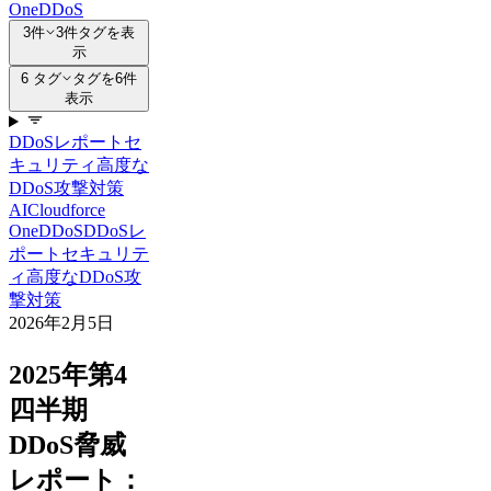
One
DDoS
3件
3件タグを表
示
6 タグ
タグを6件
表示
DDoSレポート
セ
キュリティ
高度な
DDoS攻撃対策
AI
Cloudforce
One
DDoS
DDoSレ
ポート
セキュリテ
ィ
高度なDDoS攻
撃対策
2026年2月5日
2025年第4
四半期
DDoS脅威
レポート：