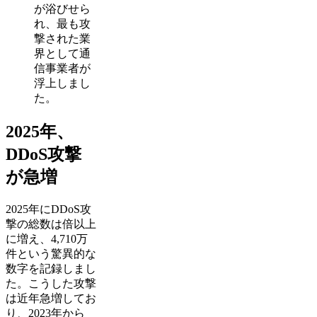
が浴びせら
れ、最も攻
撃された業
界として通
信事業者が
浮上しまし
た。
2025年、
DDoS攻撃
が急増
2025年にDDoS攻
撃の総数は倍以上
に増え、4,710万
件という驚異的な
数字を記録しまし
た。こうした攻撃
は近年急増してお
り、2023年から