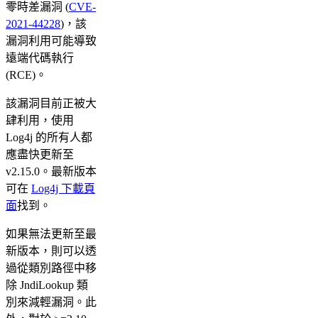
零時差漏洞 (
CVE-
2021-44228
)，該
漏洞利用可能導致
遠端代碼執行
(RCE)。
該漏洞目前正被大
肆利用，使用
Log4j 的所有人都
應盡快更新至
v2.15.0。最新版本
可在
Log4j 下載頁
面
找到。
如果無法更新至最
新版本，則可以透
過從類別路徑中移
除 JndiLookup 類
別來減輕漏洞。此