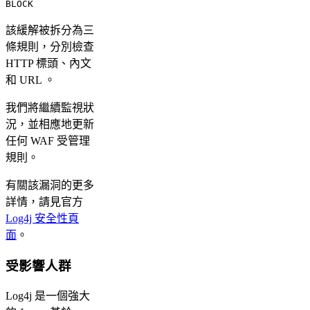
BLOCK
該緩解被拆分為三
條規則，分別檢查
HTTP 標頭、內文
和 URL 。
我們將繼續監視狀
況，並相應地更新
任何 WAF 受管理
規則。
有關該漏洞的更多
詳情，請見官方
Log4j 安全性頁
面
。
受影響人群
Log4j 是一個強大