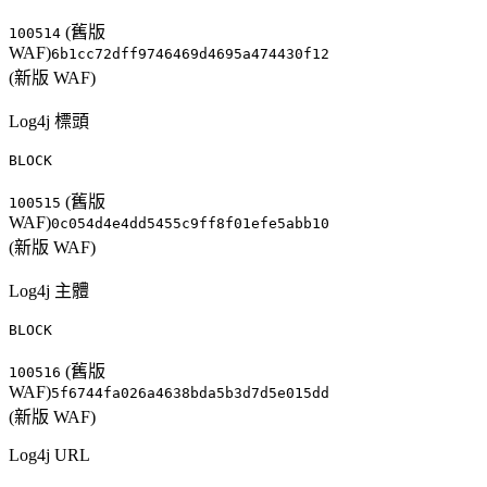
(舊版
100514
WAF)
6b1cc72dff9746469d4695a474430f12
(新版 WAF)
Log4j 標頭
BLOCK
(舊版
100515
WAF)
0c054d4e4dd5455c9ff8f01efe5abb10
(新版 WAF)
Log4j 主體
BLOCK
(舊版
100516
WAF)
5f6744fa026a4638bda5b3d7d5e015dd
(新版 WAF)
Log4j URL