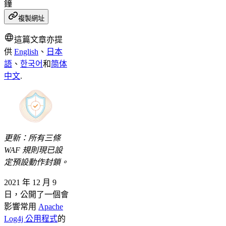
鐘
複製網址
這篇文章亦提
供
English
、
日本
語
、
한국어
和
简体
中文
.
更新：所有三條
WAF 規則現已設
定預設動作封鎖。
2021 年 12 月 9
日，公開了一個會
影響常用
Apache
Log4j 公用程式
的