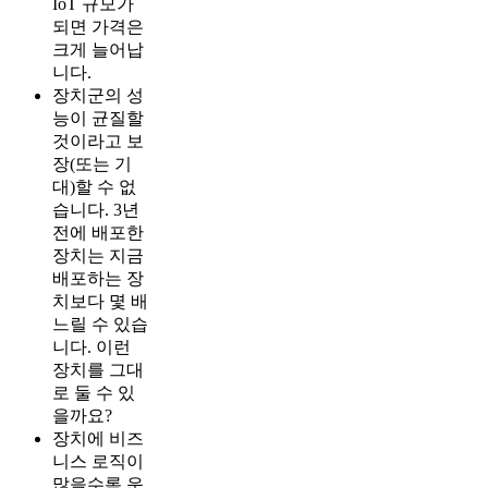
IoT 규모가
되면 가격은
크게 늘어납
니다.
장치군의 성
능이 균질할
것이라고 보
장(또는 기
대)할 수 없
습니다. 3년
전에 배포한
장치는 지금
배포하는 장
치보다 몇 배
느릴 수 있습
니다. 이런
장치를 그대
로 둘 수 있
을까요?
장치에 비즈
니스 로직이
많을수록 운