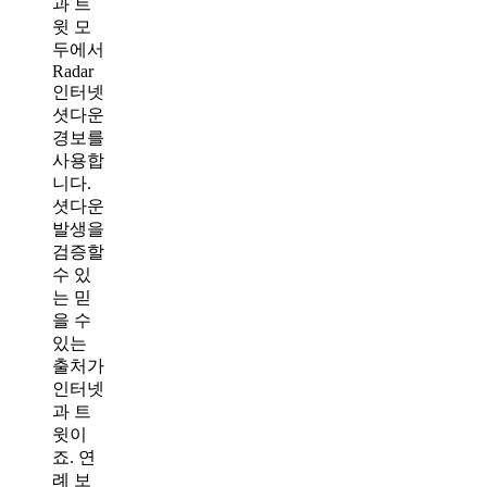
과 트
윗 모
두에서
Radar
인터넷
셧다운
경보를
사용합
니다.
셧다운
발생을
검증할
수 있
는 믿
을 수
있는
출처가
인터넷
과 트
윗이
죠. 연
례 보