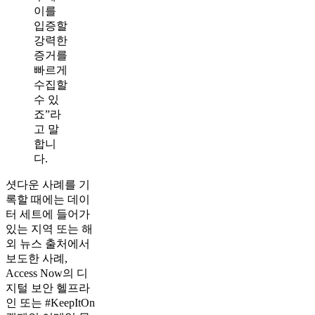
이를
입증할
강력한
증거를
빠르게
수집할
수 있
죠”라
고 말
합니
다.
셧다운 사례를 기
록할 때에는 데이
터 세트에 들어가
있는 지역 또는 해
외 뉴스 출처에서
보도한 사례,
Access Now의 디
지털 보안 헬프라
인 또는 #KeepItOn