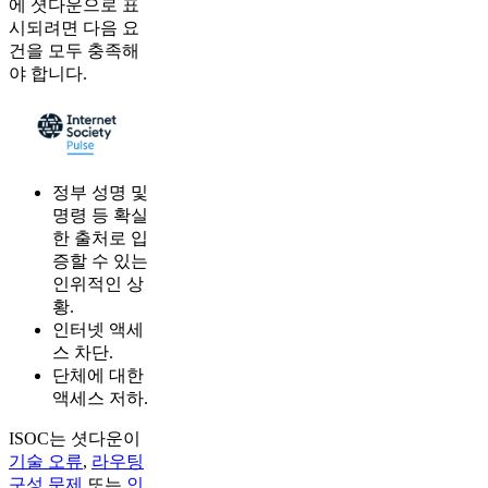
에 셧다운으로 표
시되려면 다음 요
건을 모두 충족해
야 합니다.
정부 성명 및
명령 등 확실
한 출처로 입
증할 수 있는
인위적인 상
황.
인터넷 액세
스 차단.
단체에 대한
액세스 저하.
ISOC는 셧다운이
기술 오류
,
라우팅
구성 문제
또는
인