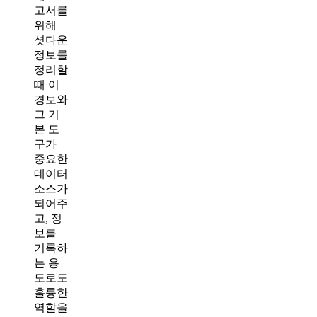
고서를
위해
셧다운
정보를
정리할
때 이
경보와
그 기
본 도
구가
중요한
데이터
소스가
되어주
고, 정
보를
기록하
는 용
도로도
훌륭한
역할을