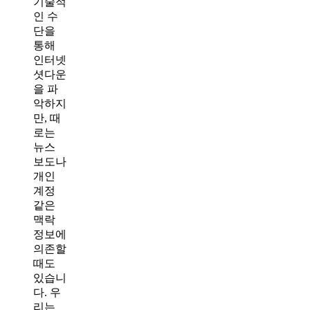
기술적
인 수
단을
통해
인터넷
셧다운
을 파
악하지
만, 때
로는
뉴스
보도나
개인
계정
같은
맥락
정보에
의존할
때도
있습니
다. 우
리는