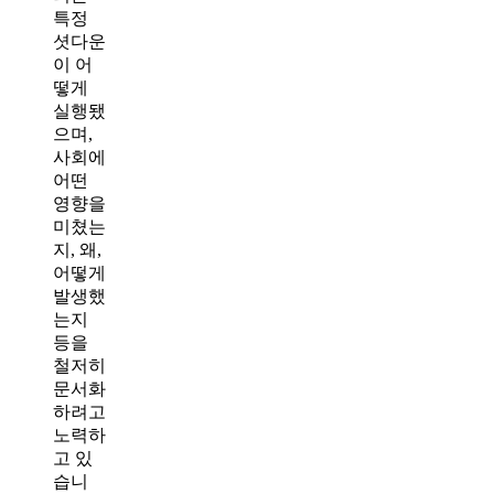
특정
셧다운
이 어
떻게
실행됐
으며,
사회에
어떤
영향을
미쳤는
지, 왜,
어떻게
발생했
는지
등을
철저히
문서화
하려고
노력하
고 있
습니