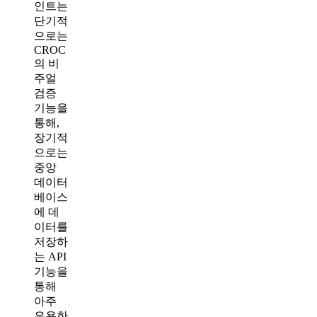
인트는
단기적
으로는
CROC
의 비
주얼
검증
기능을
통해,
장기적
으로는
중앙
데이터
베이스
에 데
이터를
저장하
는 API
기능을
통해
아주
유용한